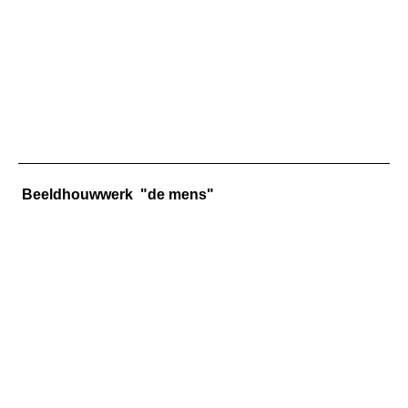
Energy
Europa in 'n box
IMG_6399
Beeldhouwwerk "de mens"
IMG_6945
Werk 732 Go or Stay IMG_4750
IMG_20231108_120114
IMG_20231108_120332